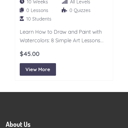
10 Weeks
All Levels
0 Lessons
0 Quizzes
10 Students
Learn How to Draw and Paint with
Watercolors: 8 Simple Art Lessons
Designed Especially for Kids and
$45.00
Beginners Ages 6+.
View More
About Us