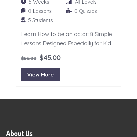
5 Weeks
All Levels
0 Lessons
0 Quizzes
5 Students
Learn How to be an actor: 8 Simple
Lessons Designed Especially for Kids
and Beginners Ages 6+.
$45.00
$55.00
View More
About Us