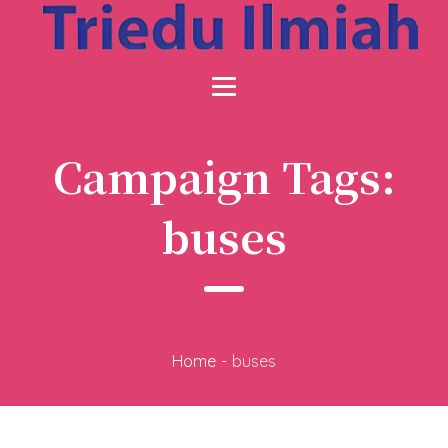
Campaign Tags:
buses
Home
-
buses