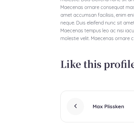
Maecenas ornare consequat massa
amet accumsan facilisis, enim enim
neque. Duis eleifend nunc sit ame
Maecenas tempus leo ac nisi iaculis
molestie velit. Maecenas ornare
Like this profil
Max Plissken