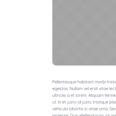
Pellentesque habitant morbi tris
egestas. Nullam vel erat vitae lec
ultrices a et lorem. Aliquam fer
ut. In et justo id justo tristique 
vehicula lobortis in vitae urna. Se
molestie. Duis eleifend nunc sit a