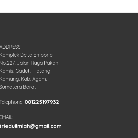
ADDRESS:
Komplek Delta Emporio
No.227, Jalan Raya Pakan
Kamis, Gadut, Tilatang
Kamang, Kab. Agam,
Sumatera Barat
081225197932
Telephone:
EMAIL:
trieduilmiah@gmail.com