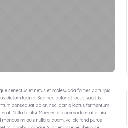
tique senectus et netus et malesuada fames ac turpis
tus dictum lacinia. Sed nec dolor at lacus sagittis
mentum consequat dolor, nec lacinia lectus fermentum
placerat. Nulla facilisi. Maecenas commodo erat in nisi
d rhoncus mi quis nulla aliquam, vel eleifend purus
met mi dapibus ornare. Suspendisse vel libero se