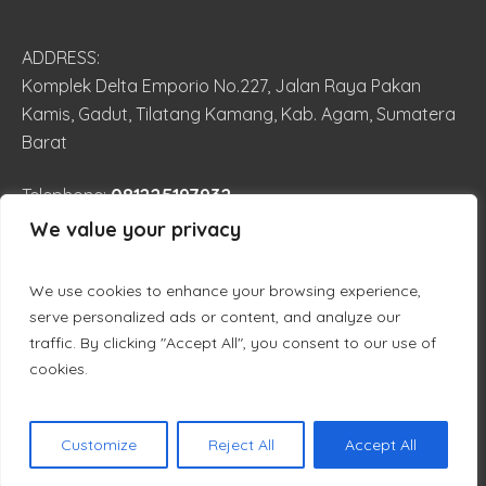
ADDRESS:
Komplek Delta Emporio No.227, Jalan Raya Pakan
Kamis, Gadut, Tilatang Kamang, Kab. Agam, Sumatera
Barat
081225197932
Telephone:
We value your privacy
trieduilmiah@gmail.com
EMAIL:
We use cookies to enhance your browsing experience,
serve personalized ads or content, and analyze our
traffic. By clicking "Accept All", you consent to our use of
cookies.
Triedu.or.id © 2019 / All Rights Reserved
Customize
Reject All
Accept All