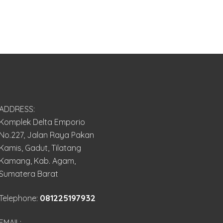
ADDRESS:
Komplek Delta Emporio
No.227, Jalan Raya Pakan
Kamis, Gadut, Tilatang
Kamang, Kab. Agam,
Sumatera Barat
081225197932
Telephone:
EMAIL: