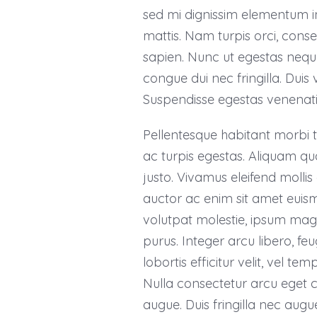
sed mi dignissim elementum i
mattis. Nam turpis orci, con
sapien. Nunc ut egestas nequ
congue dui nec fringilla. Duis
Suspendisse egestas venenati
Pellentesque habitant morbi 
ac turpis egestas. Aliquam quam
justo. Vivamus eleifend mollis 
auctor ac enim sit amet euis
volutpat molestie, ipsum magn
purus. Integer arcu libero, feu
lobortis efficitur velit, vel t
Nulla consectetur arcu eget 
augue. Duis fringilla nec augu