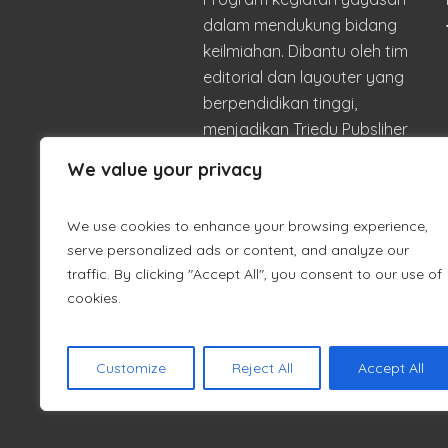
dalam mendukung bidang
keilmiahan. Dibantu oleh tim
editorial dan layouter yang
berpendidikan tinggi,
menjadikan Triedu Pubsliher
sebagai lembaga penerbit
We value your privacy
yang berkualitas dan
mengakomodir semua
We use cookies to enhance your browsing experience,
kalangan akademisi.
serve personalized ads or content, and analyze our
traffic. By clicking "Accept All", you consent to our use of
cookies.
Customize
Reject All
Accept All