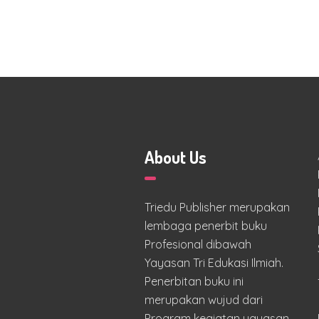
About Us
Triedu Publisher merupakan
lembaga penerbit buku
Profesional dibawah
Yayasan Tri Edukasi Ilmiah.
Penerbitan buku ini
merupakan wujud dari
Program kegiatan yayasan