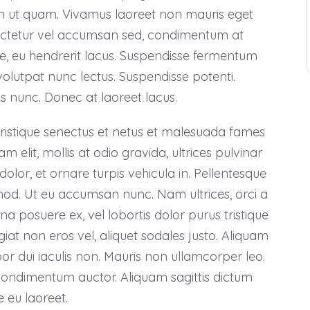
n ut quam. Vivamus laoreet non mauris eget
sectetur vel accumsan sed, condimentum at
e, eu hendrerit lacus. Suspendisse fermentum
 volutpat nunc lectus. Suspendisse potenti.
s nunc. Donec at laoreet lacus.
tristique senectus et netus et malesuada fames
 elit, mollis at odio gravida, ultrices pulvinar
dolor, et ornare turpis vehicula in. Pellentesque
mod. Ut eu accumsan nunc. Nam ultrices, orci a
a posuere ex, vel lobortis dolor purus tristique
giat non eros vel, aliquet sodales justo. Aliquam
empor dui iaculis non. Mauris non ullamcorper leo.
condimentum auctor. Aliquam sagittis dictum
e eu laoreet.